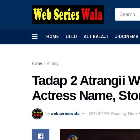
HOME
ULLU
ALT BALAJI
JIOCINEMA
Home
Atrangii
Tadap 2 Atrangii W
Actress Name, Stor
by
webserieswala
2024/02/28
Reading Time: 