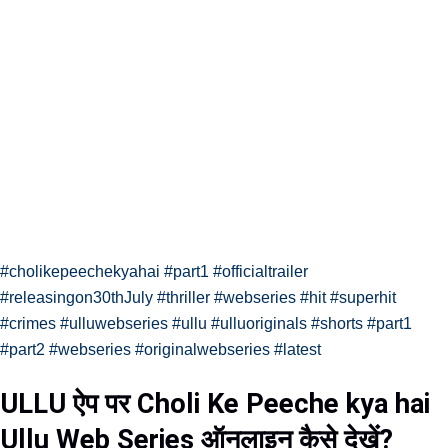
#cholikepeechekyahai
#part1
#officialtrailer
#releasingon30thJuly
#thriller
#webseries
#hit
#superhit
#crimes
#ulluwebseries
#ullu
#ulluoriginals
#shorts
#part1
#part2
#webseries
#originalwebseries
#latest
ULLU ऐप पर Choli Ke Peeche kya hai
Ullu Web Series ऑनलाइन कैसे देखें?