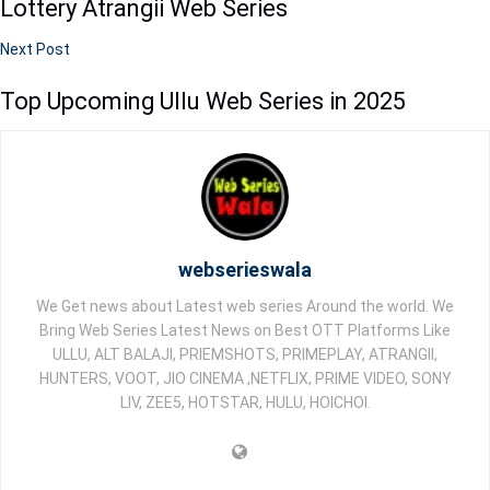
Lottery Atrangii Web Series
Next Post
Top Upcoming Ullu Web Series in 2025
webserieswala
We Get news about Latest web series Around the world. We
Bring Web Series Latest News on Best OTT Platforms Like
ULLU, ALT BALAJI, PRIEMSHOTS, PRIMEPLAY, ATRANGII,
HUNTERS, VOOT, JIO CINEMA ,NETFLIX, PRIME VIDEO, SONY
LIV, ZEE5, HOTSTAR, HULU, HOICHOI.