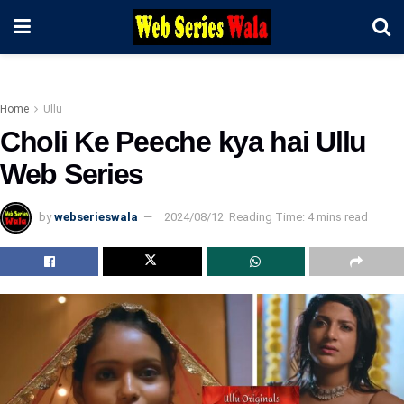
Home
Ullu
Choli Ke Peeche kya hai Ullu
Web Series
by
webserieswala
2024/08/12
Reading Time: 4 mins read