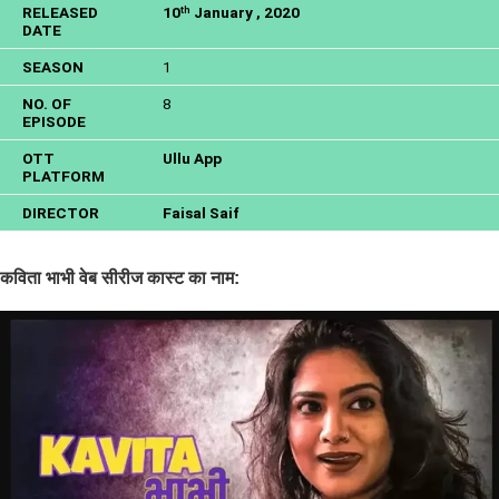
RELEASED
10
January , 2020
th
DATE
SEASON
1
NO. OF
8
EPISODE
OTT
Ullu App
PLATFORM
DIRECTOR
Faisal Saif
कविता भाभी वेब सीरीज कास्ट का नाम: