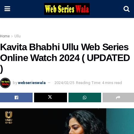
Home
Ullu
Kavita Bhabhi Ullu Web Series
Online Watch 2024 ( UPDATED
)
by
webserieswala
2024/02/25
Reading Time: 4 mins read