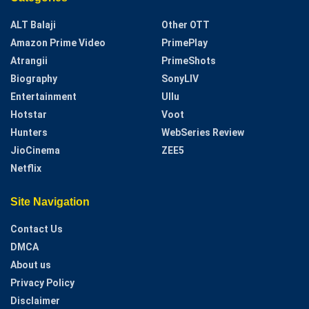
ALT Balaji
Other OTT
Amazon Prime Video
PrimePlay
Atrangii
PrimeShots
Biography
SonyLIV
Entertainment
Ullu
Hotstar
Voot
Hunters
WebSeries Review
JioCinema
ZEE5
Netflix
Site Navigation
Contact Us
DMCA
About us
Privacy Policy
Disclaimer