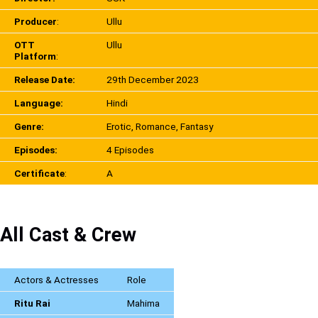
Producer
:
Ullu
OTT
Ullu
Platform
:
Release Date:
29th December 2023
Language:
Hindi
Genre:
Erotic, Romance, Fantasy
Episodes:
4 Episodes
Certificate
:
A
All Cast & Crew
Actors & Actresses
Role
Ritu Rai
Mahima