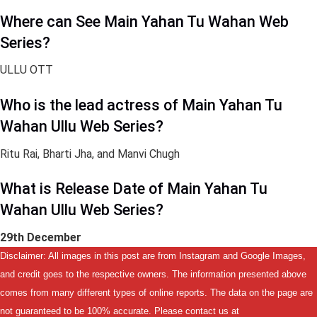
Where can See Main Yahan Tu Wahan Web
Series?
ULLU OTT
Who is the lead actress of Main Yahan Tu
Wahan Ullu Web Series?
Ritu Rai, Bharti Jha, and Manvi Chugh
What is Release Date of Main Yahan Tu
Wahan Ullu Web Series?
29th December
Disclaimer: All images in this post are from Instagram and Google Images,
and credit goes to the respective owners. The information presented above
comes from many different types of online reports. The data on the page are
not guaranteed to be 100% accurate. Please contact us at