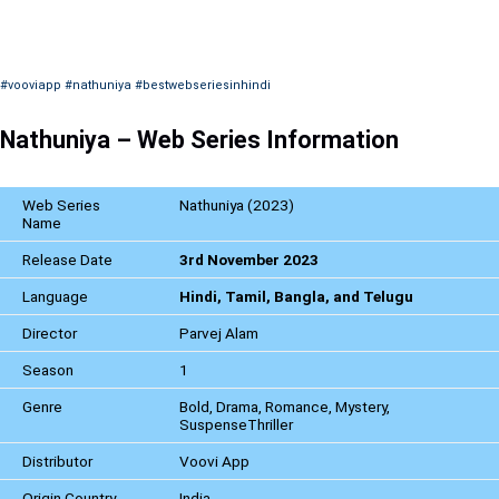
#vooviapp
#nathuniya
#bestwebseriesinhindi
Nathuniya – Web Series Information
Web Series
Nathuniya (2023)
Name
Release Date
3rd November 2023
Language
Hindi, Tamil, Bangla, and Telugu
Director
Parvej Alam
Season
1
Genre
Bold, Drama, Romance, Mystery,
SuspenseThriller
Distributor
Voovi App
Origin Country
India