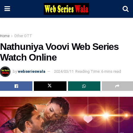
Home
Other OTT
Nathuniya Voovi Web Series
Watch Online
by
webserieswala
2024/03/11
Reading Time: 6 mins read