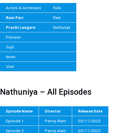
Actors & Actresses
Role
Rani Pari
Rani
Prachi Lengare
Nathuniya
Praveen
Sujit
Imran
Virat
Nathuniya – All Episodes
Episode Name
Director
Release Date
Episode 1
Parvej Alam
03/11/2023
Episode 2
Parvej Alam
03/11/2023