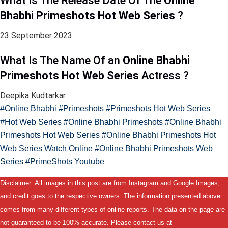
What Is The Release Date Of The
Online
Bhabhi Primeshots Hot Web Series
?
23 September 2023
What Is The Name Of an
Online Bhabhi
Primeshots Hot Web Series
Actress ?
Deepika Kudtarkar
#Online Bhabhi
#Primeshots
#Primeshots Hot Web Series
#Hot Web Series
#Online Bhabhi Primeshots
#Online Bhabhi
Primeshots Hot Web Series
#Online Bhabhi Primeshots Hot
Web Series Watch Online
#Online Bhabhi Primeshots Web
Series
#PrimeShots Youtube
Disclaimer: All images in this post are from Instagram and Google Images,
and credit goes to the respective owners. The information presented above
comes from many different types of online reports. The data on the page are
not guaranteed to be 100% accurate. Please contact us at