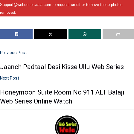
Support@webserieswala.com to request credit or to have these photos
removed.
Previous Post
Jaanch Padtaal Desi Kisse Ullu Web Series
Next Post
Honeymoon Suite Room No 911 ALT Balaji
Web Series Online Watch