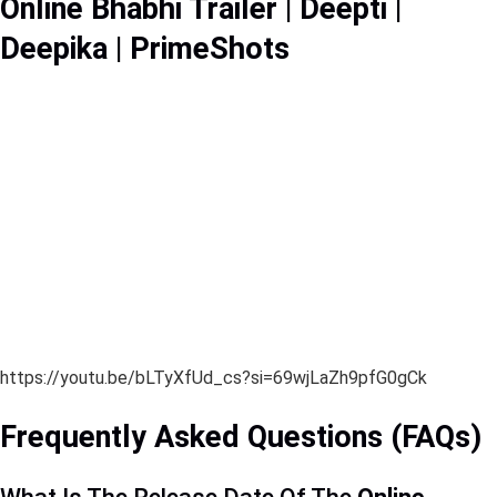
Online Bhabhi Trailer | Deepti |
Deepika | PrimeShots
https://youtu.be/bLTyXfUd_cs?si=69wjLaZh9pfG0gCk
Frequently Asked Questions (FAQs)