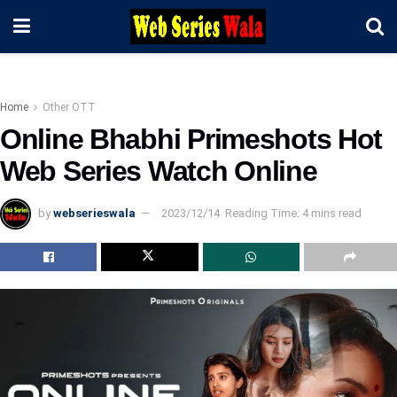
Home
Other OTT
Online Bhabhi Primeshots Hot
Web Series Watch Online
by
webserieswala
2023/12/14
Reading Time: 4 mins read